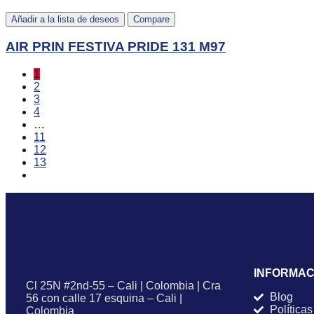
Añadir a la lista de deseos
Compare
AIR PRIN FESTIVA PRIDE 131 M97
1
2
3
4
…
11
12
13
INFORMAC
Cl 25N #2nd-55 – Cali | Colombia | Cra
Blog
56 con calle 17 esquina – Cali |
Políticas
Colombia