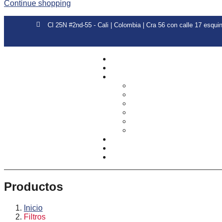
Continue shopping
Cl 25N #2nd-55 - Cali | Colombia | Cra 56 con calle 17 esquin
Productos
Inicio
Filtros