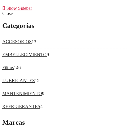
Show Sidebar
Close
Categorías
13
ACCESORIOS
13
productos
9
EMBELLECIMIENTO
9
productos
146
Filtros
146
productos
15
LUBRICANTES
15
productos
9
MANTENIMIENTO
9
productos
4
REFRIGERANTES
4
productos
Marcas