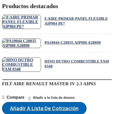
Productos destacados
F.AIRE PRIMAR PANEL FLEXIBLE
AIP984 PE*
PA10044 C28035 AIP980 A28890
HINO DUTRO COMBUSTIBLE FAM
0348
N
FILT AIRE RENAULT MASTER IV 2.3 AIP63
D
E
Compare
Añadir a la lista de deseos
Añadir A Lista De Cotización