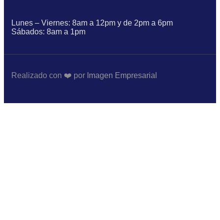
Lunes – Viernes: 8am a 12pm y de 2pm a 6pm
Sábados: 8am a 1pm
Realizado con ❤️ por
Imagen Empresarial