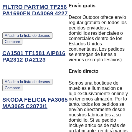
Envío gratis
FILTRO PARTMO TF256
PA1690FN DA3069 4227
Decor Outdoor ofrece envío
regular gratuito en todos los
pedidos enviados a
domicilios residenciales o
Añadir a la lista de deseos
comerciales dentro de los
Compare
Estados Unidos
continentales. Los pedidos
CA1581 TF1581 AIP816
se entregan de lunes a
PA2312 DA2123
viernes (excepto festivos).
Envío directo
Añadir a la lista de deseos
Somos una boutique de
muebles e iluminación de
Compare
lujo exclusivamente online y
no tenemos almacén. Por lo
SKODA FELICIA FA3065
tanto, todos los pedidos se
MA3065 C2873/1
envían directamente desde
nuestros fabricantes a su
domicilio. Si su pedido
incluye artículos de más de
un fabricante, recibirá varios