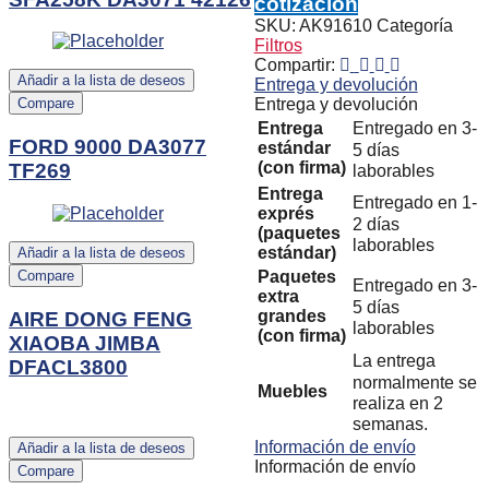
cotización
SKU:
AK91610
Categoría
Filtros
Compartir:
Añadir a la lista de deseos
Entrega y devolución
Compare
Entrega y devolución
Entrega
Entregado en 3-
FORD 9000 DA3077
estándar
5 días
(con firma)
TF269
laborables
Entrega
Entregado en 1-
exprés
2 días
(paquetes
laborables
estándar)
Añadir a la lista de deseos
Compare
Paquetes
Entregado en 3-
extra
5 días
grandes
AIRE DONG FENG
laborables
(con firma)
XIAOBA JIMBA
La entrega
DFACL3800
normalmente se
Muebles
realiza en 2
semanas.
Información de envío
Añadir a la lista de deseos
Información de envío
Compare