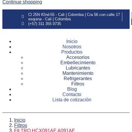
Continue shopping
Cl 25N #2nd-55 - Cali | Colombia | Cra 56 con calle 17
esquina - Cali | Colombia
(+57) 311 355 0735
Inicio
Nosotros
Productos
Accesorios
Embellecimiento
Lubricantes
Mantenimiento
Refrigerantes
Filtros
Blog
Contacto
Lista de cotización
Inicio
Filtros
FILTRO HCX091AE A091AE