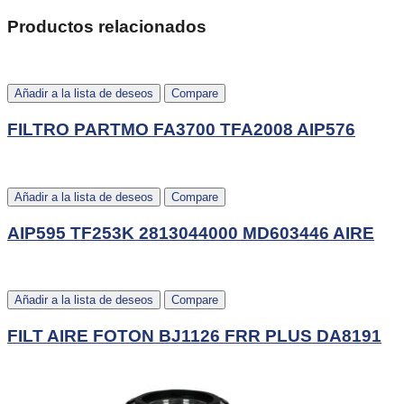
Productos relacionados
Añadir a la lista de deseos
Compare
FILTRO PARTMO FA3700 TFA2008 AIP576
Añadir a la lista de deseos
Compare
AIP595 TF253K 2813044000 MD603446 AIRE
Añadir a la lista de deseos
Compare
FILT AIRE FOTON BJ1126 FRR PLUS DA8191