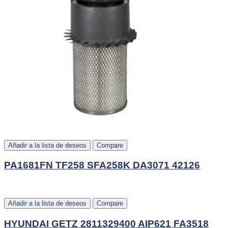
Añadir a la lista de deseos
Compare
PA1681FN TF258 SFA258K DA3071 42126
Añadir a la lista de deseos
Compare
HYUNDAI GETZ 2811329400 AIP621 FA3518