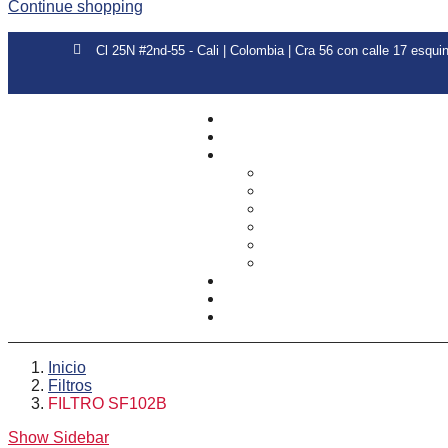
Continue shopping
Cl 25N #2nd-55 - Cali | Colombia | Cra 56 con calle 17 esquin
Inicio
Filtros
FILTRO SF102B
Show Sidebar