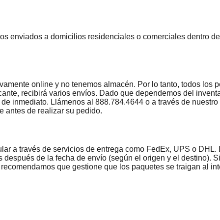
dos enviados a domicilios residenciales o comerciales dentro d
amente online y no tenemos almacén. Por lo tanto, todos los p
ricante, recibirá varios envíos. Dado que dependemos del invent
s de inmediato. Llámenos al 888.784.4644 o a través de nuestro 
 antes de realizar su pedido.
ular a través de servicios de entrega como FedEx, UPS o DHL. 
 después de la fecha de envío (según el origen y el destino). Si 
 le recomendamos que gestione que los paquetes se traigan al in