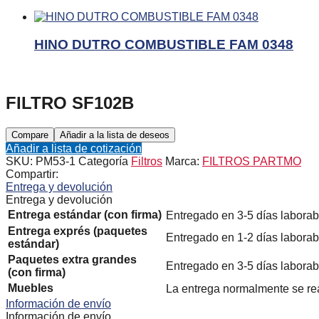
HINO DUTRO COMBUSTIBLE FAM 0348
FILTRO SF102B
Compare
Añadir a la lista de deseos
Añadir a lista de cotización
SKU:
PM53-1
Categoría
Filtros
Marca:
FILTROS PARTMO
Compartir:
Entrega y devolución
Entrega y devolución
Entrega estándar (con firma)
Entregado en 3-5 días laborab
Entrega exprés (paquetes
Entregado en 1-2 días laborab
estándar)
Paquetes extra grandes
Entregado en 3-5 días laborab
(con firma)
Muebles
La entrega normalmente se re
Información de envío
Información de envío