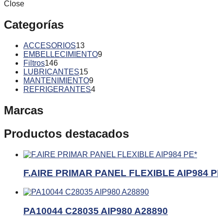
Close
Categorías
ACCESORIOS
13
EMBELLECIMIENTO
9
Filtros
146
LUBRICANTES
15
MANTENIMIENTO
9
REFRIGERANTES
4
Marcas
Productos destacados
F.AIRE PRIMAR PANEL FLEXIBLE AIP984 P
PA10044 C28035 AIP980 A28890