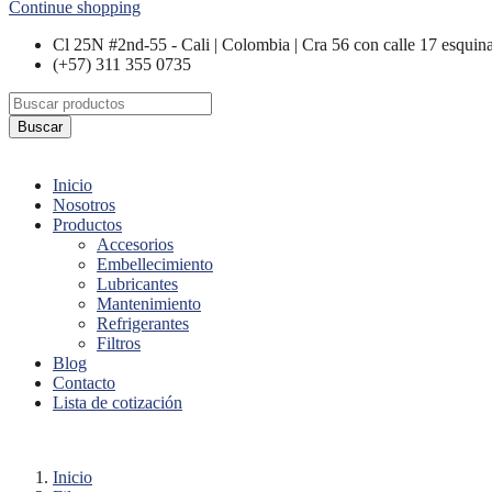
Continue shopping
Cl 25N #2nd-55 - Cali | Colombia | Cra 56 con calle 17 esquina
(+57) 311 355 0735
Buscar
Inicio
Nosotros
Productos
Accesorios
Embellecimiento
Lubricantes
Mantenimiento
Refrigerantes
Filtros
Blog
Contacto
Lista de cotización
Inicio