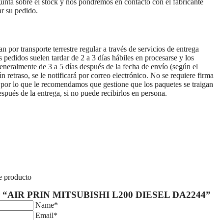
gunta sobre el stock y nos pondremos en contacto con el fabricante
ar su pedido.
 por transporte terrestre regular a través de servicios de entrega
idos suelen tardar de 2 a 3 días hábiles en procesarse y los
generalmente de 3 a 5 días después de la fecha de envío (según el
ún retraso, se le notificará por correo electrónico. No se requiere firma
r, por lo que le recomendamos que gestione que los paquetes se traigan
espués de la entrega, si no puede recibirlos en persona.
e producto
eñar “AIR PRIN MITSUBISHI L200 DIESEL DA2244”
Name*
Email*