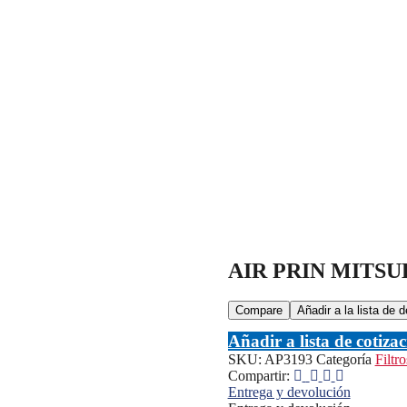
AIR PRIN MITSUB
Navegación
Compare
Añadir a la lista de 
de
Añadir a lista de cotiza
entradas
SKU:
AP3193
Categoría
Filtro
Compartir:
Entrega y devolución