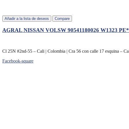
Añadir a la lista de deseos
Compare
AGRAL NISSAN VOLSW 90541180026 W1323 PE*
Cl 25N #2nd-55 – Cali | Colombia | Cra 56 con calle 17 esquina – Ca
Facebook-square