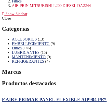
Filtros
AIR PRIN MITSUBISHI L200 DIESEL DA2244
Show Sidebar
Close
Categorías
13
ACCESORIOS
13
productos
9
EMBELLECIMIENTO
9
146
productos
Filtros
146
productos
15
LUBRICANTES
15
productos
9
MANTENIMIENTO
9
4
productos
REFRIGERANTES
4
productos
Marcas
Productos destacados
F.AIRE PRIMAR PANEL FLEXIBLE AIP984 PE*