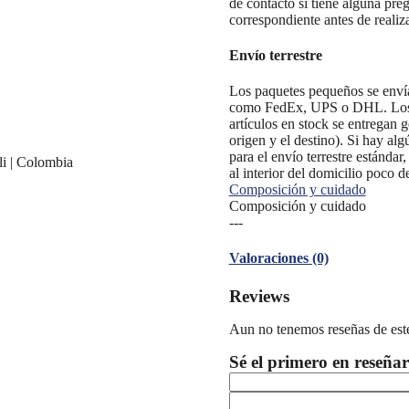
de contacto si tiene alguna pre
correspondiente antes de realiz
Envío terrestre
Los paquetes pequeños se envían
como FedEx, UPS o DHL. Los ped
artículos en stock se entregan 
origen y el destino). Si hay alg
para el envío terrestre estánda
li | Colombia
al interior del domicilio poco d
Composición y cuidado
Composición y cuidado
---
Valoraciones (0)
Reviews
Aun no tenemos reseñas de est
Sé el primero en res