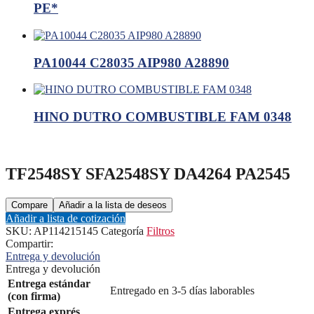
PE*
PA10044 C28035 AIP980 A28890
HINO DUTRO COMBUSTIBLE FAM 0348
TF2548SY SFA2548SY DA4264 PA2545
Navegación
Compare
Añadir a la lista de deseos
Añadir a lista de cotización
de
SKU:
AP114215145
Categoría
Filtros
entradas
Compartir:
Entrega y devolución
Entrega y devolución
Entrega estándar
Entregado en 3-5 días laborables
(con firma)
Entrega exprés