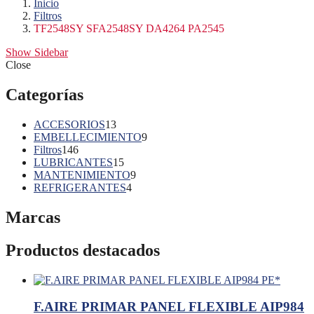
Inicio
Filtros
TF2548SY SFA2548SY DA4264 PA2545
Show Sidebar
Close
Categorías
13
ACCESORIOS
13
productos
9
EMBELLECIMIENTO
9
146
productos
Filtros
146
productos
15
LUBRICANTES
15
productos
9
MANTENIMIENTO
9
4
productos
REFRIGERANTES
4
productos
Marcas
Productos destacados
F.AIRE PRIMAR PANEL FLEXIBLE AIP984